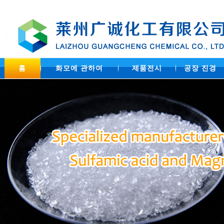
홈
화모에 관하여
제품전시
공장 진경