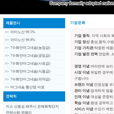
기업문화
제품전시
>>
아미노산 99.5%
기업 종칙
: 지역 사회의
>>
아미노산 99.8%
기업 정신
:충성,협작,수범
>>
7수화안마그네슘(농업급)
기업 가치관:
탁원한 제품
기업 발전 전력
:전업화 
>>
7수화안마그네슘(공업급)
>>
7수화안마그네슘(사료급)
경영 이념
:여러번에 승리
>>
7수화안마그네슘(식품급)
시장 이념
:유일한 경우에
구합니다.
>>
7수화안마그네슘(의약급)
브랜드 이념
:안정성을 
>>
마그네슘 황산염 비료
관리 이념
:엄격하게 법을
연락처
인재 이념
:개성을 존중하
학습 이념
:평생 공부하고
지소:산동성 래주시 은해화학단지
서비스 이념
:수요가 제한
연락사람:위웨리